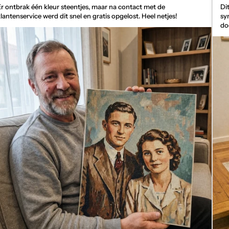
Er ontbrak één kleur steentjes, maar na contact met de
Di
klantenservice werd dit snel en gratis opgelost. Heel netjes!
sy
do