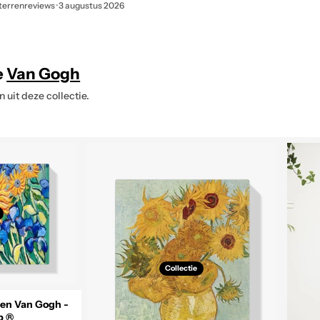
op het ogenblik bevindt.…
vragen hebt over bes
terrenreviews · 3 augustus 2026
in
in
een
een
nieuw
nieuw
tabblad
tabblad
e
Van Gogh
 uit deze collectie.
Collectie
en Van Gogh -
p ®