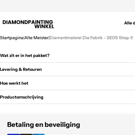
Direkt
beoordeeld met een
4,4/5 op
Trustpilot
zum
Inhalt
Alle 
Startpagina
|
Alte Meister
|
Diamantmalerei Die Fabrik - SEOS Shop ®
1
Wat zit er in het pakket?
von
7
Levering & Retouren
Hoe werkt het
Productomschrijving
Betaling en beveiliging