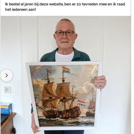
o
Ik bestel al jaren bij deze website, ben er zo tevreden mee en ik raad
p
het iedereen aan!
T
r
u
s
t
p
i
l
o
t