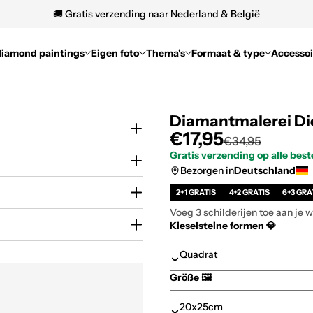
🚚 Gratis verzending naar Nederland & België
diamond paintings
Eigen foto
Thema's
Formaat & type
Accessoi
Diamantmalerei Die
€17,95
€34,95
Gratis verzending op alle best
Bezorgen in
Deutschland
2+1 GRATIS
4+2 GRATIS
6+3 GRA
Voeg 3 schilderijen toe aan je
Kieselsteine formen 💎
Größe 🖼️