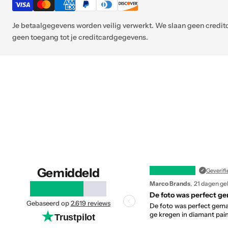
Je betaalgegevens worden veilig verwerkt. We slaan geen cred
geen toegang tot je creditcardgegevens.
R
Gemiddeld
Reviews
Geverifi
e
Marco Brands
21 dagen ge
1–
v
4
Gebaseerd op
2.619 reviews
De foto was perfect gema
van
i
ge kregen in diamant pai
Trustpilot
50
Opent