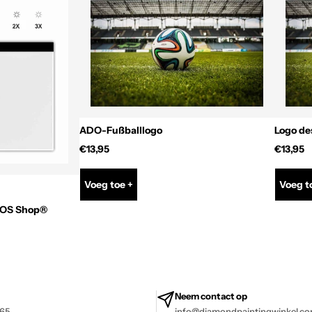
ADO-Fußballlogo
Logo de
€13,95
€13,95
Voeg toe +
Voeg t
EOS Shop®
Neem contact op
 65
info@diamondpaintingwinkel.c