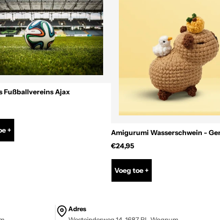
s Fußballvereins Ajax
oe +
Amigurumi Wasserschwein - Ge
€24,95
Voeg toe +
Adres
om
Westeinderweg 14, 1687 PL Wognum