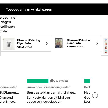
Toevoegen aan winkelwagen
te beginnen
0 dagen
stellingen
trole
Eigen foto
Bekijk video
Huisdieren
Huisdieren
Bekijk video
Klantvideo
Diam
Beki
Diamond Painting
Diamond Painting
Eigen Foto
Eigen Foto
€29,97
€54,95
€17,95
€34,95
Geverifieerd
den geleden
jimmy boer
2 maanden geleden
Bert Angenent
2
Zeer goede kwaliteit Diamond Steentjes
Ben vaste klant en altijd al een goede…
t Diamond
Ben vaste klant en altijd al een
Goed heel mooit
erblij mee.
goede service gekregen
keerbedankt gr 
met als je
Opent
Opent