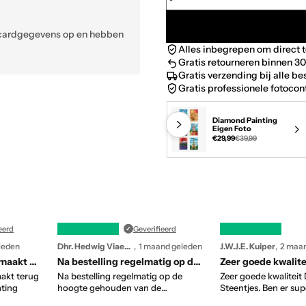
itcardgegevens op en hebben
Alles inbegrepen om direct 
Gratis retourneren binnen 3
Gratis verzending bij alle be
Gratis professionele fotocon
Eigen foto
Bekijk video
Klantcreatie
Diamond Painting
Eigen Foto
€29,99
€39,99
Video
1
van
4
eerd
Geverifieerd
leden
Dhr. Hedwig Viaene
1 maand geleden
J.W.J.E. Kuiper
2 maan
De foto was perfect gemaakt terug ge…
Na bestelling regelmatig op de hoogte…
akt terug
Na bestelling regelmatig op de
Zeer goede kwalitei
nting
hoogte gehouden van de
Steentjes. Ben er sup
vordering waar het product zich
Goede communicatie 
Opent
Opent