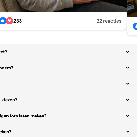
233
22 reacties
ket?
inners?
?
 kiezen?
igen foto laten maken?
reken?