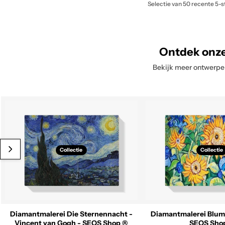
e
Selectie van 50 recente 5-s
in
w
een
s
nieuw
o
tabblad
Ontdek onz
v
Bekijk meer ontwerpen
e
r
D
i
a
m
Collectie
Collectie
o
n
d
p
a
Diamantmalerei Die Sternennacht -
Diamantmalerei Blum
Vincent van Gogh - SEOS Shop ®
SEOS Sho