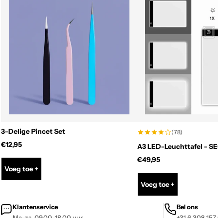
3-Delige Pincet Set
(78)
€12,95
A3 LED-Leuchttafel - S
€49,95
Voeg toe +
Voeg toe +
Klantenservice
Bel ons
Ma–za, 09.00–18.00 uur.
+31 6 308 157