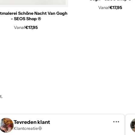
Vanaf
€17,95
tmalerei Schöne Nacht Van Gogh
- SEOS Shop ®
Vanaf
€17,95
t.
•••
Tevreden klant
Klantcreatie