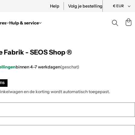
Land/Re
Help
Volg je bestelling
€ EUR
res
Hulp & service
Wa
 Fabrik - SEOS Shop ®
ellingen
binnen 4–7 werkdagen
(geschat)
TIS
 winkelwagen en de korting wordt automatisch toegepast.